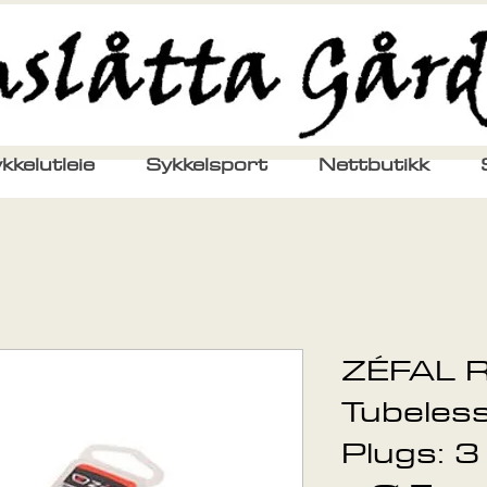
kkelutleie
Sykkelsport
Nettbutikk
ZÉFAL Re
Tubeless
Plugs: 3