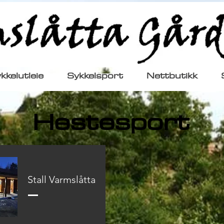
kkelutleie
Sykkelsport
Nettbutikk
Hestesport
Stall Varmslåtta