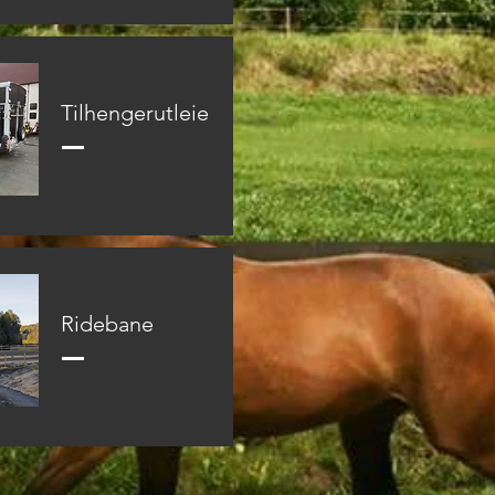
Tilhengerutleie
Ridebane